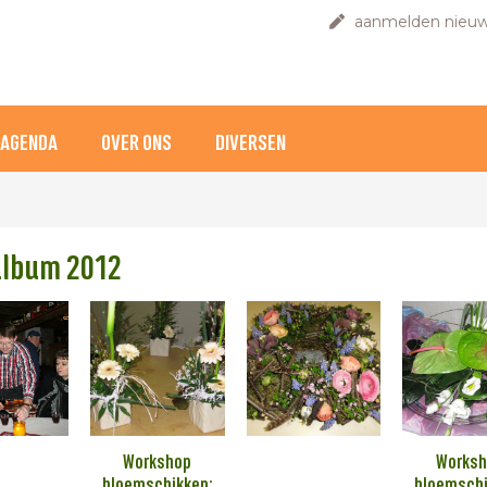
aanmelden nieuw
AGENDA
OVER ONS
DIVERSEN
album 2012
Workshop
Worksh
bloemschikken:
bloemschi