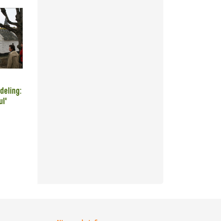
deling:
ul'