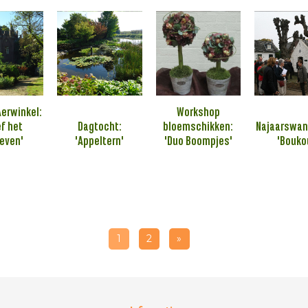
Aerwinkel:
Workshop
ef het
Dagtocht:
bloemschikken:
Najaarswan
leven'
'Appeltern'
'Duo Boompjes'
'Bouko
1
2
»