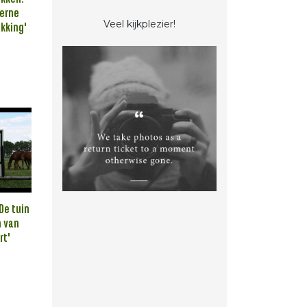
erne
Veel kijkplezier!
kking'
De tuin
n van
rt'