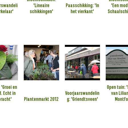
rswandeli
'Lineaire
Paasschikking: 'In
'Een mod
rkelaar'
schikkingen'
het vierkant'
Schaalschi
 'Groei en
Open tuin: '
d. Echt in
Voorjaarswandelin
van Lilia
racht'
Plantenmarkt 2012
g: 'Griendtsveen'
Montfo