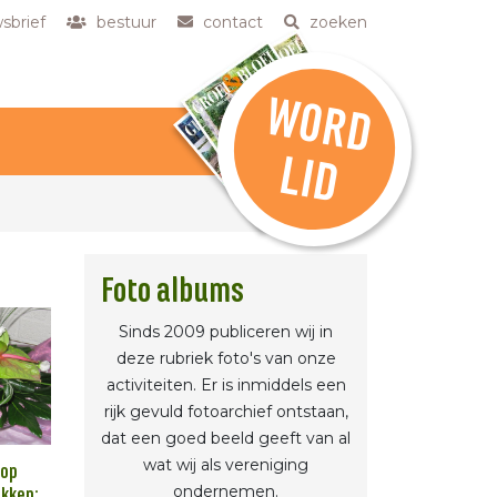
sbrief
bestuur
contact
zoeken
W
O
R
D
L
ID
Foto albums
Sinds 2009 publiceren wij in
deze rubriek foto's van onze
activiteiten. Er is inmiddels een
rijk gevuld fotoarchief ontstaan,
dat een goed beeld geeft van al
wat wij als vereniging
op
ondernemen.
kken: