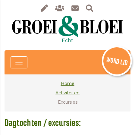
Echt
WORD LID
Home
Activiteiten
Excursies
Dagtochten / excursies: