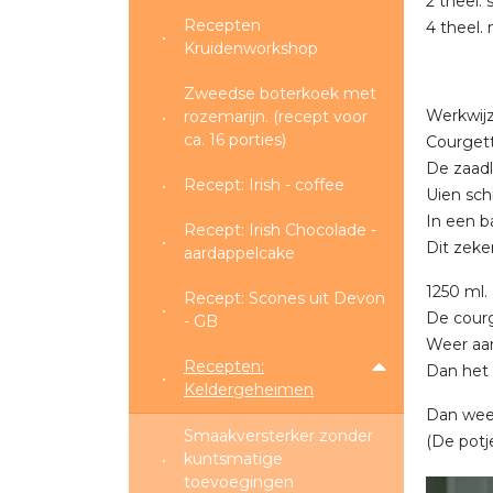
2 theel.
Recepten
4 theel.
Kruidenworkshop
Zweedse boterkoek met
Werkwijz
rozemarijn. (recept voor
ca. 16 porties)
Courgett
De zaadli
Recept: Irish - coffee
Uien sch
In een b
Recept: Irish Chocolade -
Dit zeker
aardappelcake
1250 ml.
Recept: Scones uit Devon
De courg
- GB
Weer aan
Recepten:
Dan het 
Keldergeheimen
Dan weer
Smaakversterker zonder
(De potj
kuntsmatige
toevoegingen