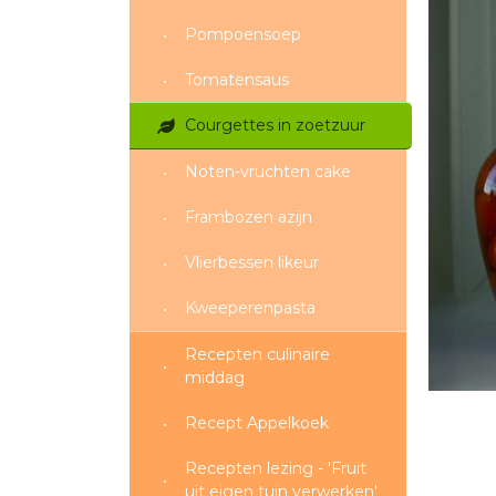
Pompoensoep
Tomatensaus
Courgettes in zoetzuur
Noten-vruchten cake
Frambozen azijn
Vlierbessen likeur
Kweeperenpasta
Recepten culinaire
middag
Recept Appelkoek
Recepten lezing - 'Fruit
uit eigen tuin verwerken'