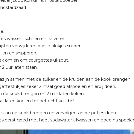
 selderijzout, kurkuma, mostardpoeder
 mostardzaad
e:
es wassen, schillen en halveren.
jsten verwijderen dan in blokjes snijden.
illen en snipperen.
ak om en om courgettes-ui-zout.
 2 uur laten staan.
 azijn samen met de suiker en de kruiden aan de kook brengen.
ettestukjes zeker 2 maal goed afspoelen en erbij doen.
 de kook brengen en 2 min.laten koken.
af laten koelen tot het echt koud is!
 aan de kook brengen en vervolgens in de potjes doen.
es eerst goed met heet sodawater afwassen en goed na spoelen