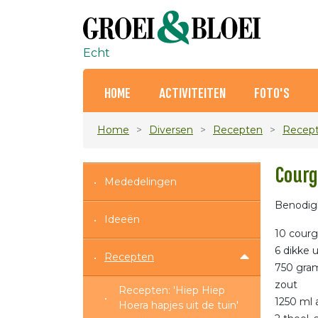
Echt
HOME
ACTIVITEITEN
FOTO'S
Home
Diversen
Recepten
Recept
Courg
Mededelingen
Benodig
Ideeën
10 courg
6 dikke 
Recepten
750 gram
zout
Recepten: 'Hiep Hiep
1250 ml a
Hoera hapjes uit de tuin'