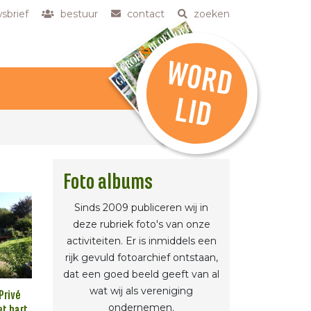
sbrief
bestuur
contact
zoeken
W
O
R
D
L
ID
Foto albums
Sinds 2009 publiceren wij in
deze rubriek foto's van onze
activiteiten. Er is inmiddels een
rijk gevuld fotoarchief ontstaan,
dat een goed beeld geeft van al
wat wij als vereniging
Privé
ondernemen.
et hart