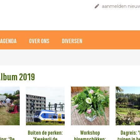
aanmelden nieuw
AGENDA
OVER ONS
DIVERSEN
album 2019
Buiten de perken:
Workshop
Dagreis: '
ing: 'De
'Kwekerij de
bloemschikken:
tuinen in h