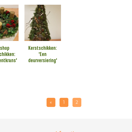
kshop
Kerstschikken:
chikken:
'Een
entkrans'
deurversiering'
«
1
2