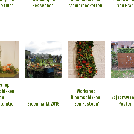
e tuin'
Hessenhof'
'Zomerboeketten'
van Brab
kshop
chikken:
Workshop
Een
Bloemschikken:
Najaarswan
tuintje'
Groenmarkt 2019
'Een Festoen'
'Posterh