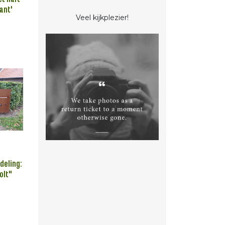
ant'
Veel kijkplezier!
deling:
olt"